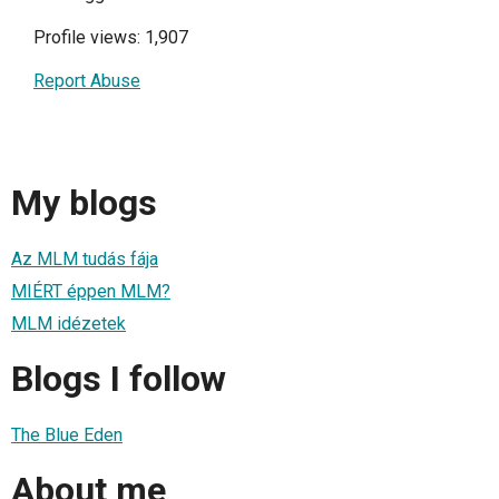
Profile views: 1,907
Report Abuse
My blogs
Az MLM tudás fája
MIÉRT éppen MLM?
MLM idézetek
Blogs I follow
The Blue Eden
About me