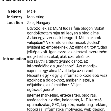
Gender
Male
Industry
Marketing
Location
Zala, Hungary
Üdvözöllek az MLM tudás fája blogon. Sokat
gondolkodtam rajta mi legyen a blog címe.
Aztán egyszer csak beugrott. Mit is akarok
valójában? Valamiféle információt, „tudást”
nyújtani az embereknek. Az alma a tiltott tudás
jelképe volt. Igen ezzel az almával, szeretném
megkínálni azokat, akik szeretnének
Introduction
hozzájutni a tiltott gyümölcshöz, az
információhoz a „tudáshoz”. Azt mondják,
naponta egy alma távol tartja az orvost.
Naponta egy - egy új információ közelebb visz
azokhoz a dolgokhoz, amiben hiszel, a
céljaidhoz, az álmaidhoz. Váljon
egészségedre!
internet marketing, értékesítés, blogírás,
tanácsadás, az élet, halogatás, NLP, kereső
optimalizálás, SEO, képzés, marketing, reklám,
toborzás, informatika, motiváció, web design,