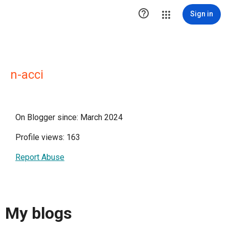

Sign in
n-acci
On Blogger since: March 2024
Profile views: 163
Report Abuse
My blogs