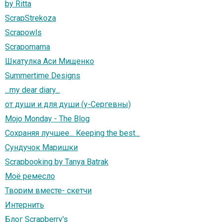
by Ritta
ScrapStrekoza
Scrapowls
Scrapomama
Шкатулка Аси Мищенко
Summertime Designs
...my dear diary...
от души и для души (у-Сергевны)
Mojo Monday - The Blog
Сохраняя лучшее... Keeping the best...
Сундучок Маришки
Scrapbooking by Tanya Batrak
Моё ремесло
Творим вместе- скетчи
Интернить
Блог Scrapberry's