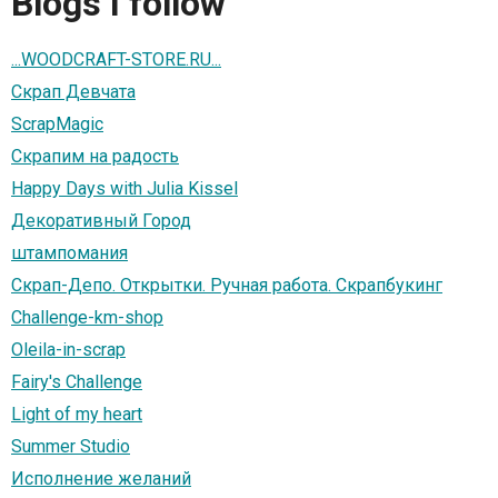
Blogs I follow
...WOODCRAFT-STORE.RU...
Скрап Девчата
ScrapMagic
Скрапим на радость
Happy Days with Julia Kissel
Декоративный Город
штампомания
Скрап-Депо. Открытки. Ручная работа. Скрапбукинг
Challenge-km-shop
Oleila-in-scrap
Fairy's Challenge
Light of my heart
Summer Studio
Исполнение желаний