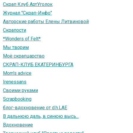
Скрап Клуб АртУголок
Журнал "Скрап-Инфо"
Авторские работы Елены Литвиновой
Скрапости
*Wonders of Felt*
Мы творим
Моё скрапцарство
СКРАП-КЛУБ ЕКАТЕРИНБУРГА
Mom's advice
Irenessans
Своими руками
Scrapbooking
блог-вдохновение от d.h.LAE
В дальнюю даль, в синюю высь...
Вдохновение