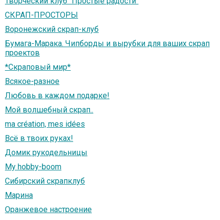
Творческий клуб "Простые радости"
СКРАП-ПРОСТОРЫ
Воронежский скрап-клуб
Бумага-Марака. Чипборды и вырубки для ваших скрап
проектов
*Скраповый мир*
Всякое-разное
Любовь в каждом подарке!
Мой волшебный скрап..
ma création, mes idées
Всё в твоих руках!
Домик рукодельницы
My hobby-boom
Сибирский скрапклуб
Марина
Оранжевое настроение