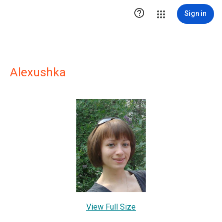

Sign in
Alexushka
View Full Size