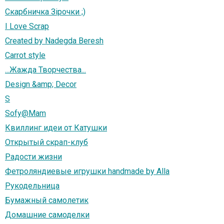
Скарбничка Зірочки ;)
I Love Scrap
Created by Nadegda Beresh
Carrot style
...Жажда Творчества...
Design &amp; Decor
S
Sofy@Mam
Квиллинг идеи от Катушки
Открытый скрап-клуб
Радости жизни
Фетроляндиевые игрушки handmade by Alla
Рукодельница
Бумажный самолетик
Домашние самоделки