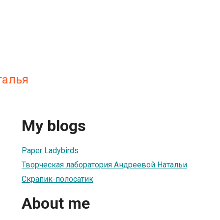
талья
My blogs
Paper Ladybirds
Творческая лаборатория Андреевой Натальи
Скрапик-полосатик
About me