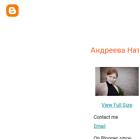
Андреева На
View Full Size
Contact me
Email
On Blogger since: