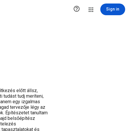

Sign in
ítkezés előtt állsz,
 tudást tudj meríteni,
 hanem egy izgalmas
agad tervezője légy az
k. Építészetet tanultam
majd belsőépítész
itelezés
t tapasztalatokat és