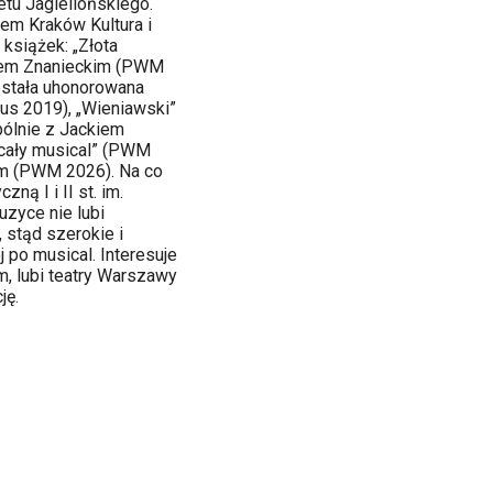
tu Jagiellońskiego.
em Kraków Kultura i
siążek: „Złota
ałem Znanieckim (PWM
została uhonorowana
rus 2019), „Wieniawski”
pólnie z Jackiem
cały musical” (PWM
im (PWM 2026). Na co
ną I i II st. im.
zyce nie lubi
 stąd szerokie i
 po musical. Interesuje
, lubi teatry Warszawy
ję.