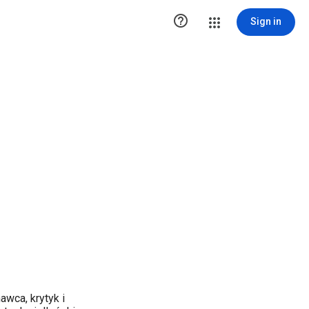

Sign in
wca, krytyk i