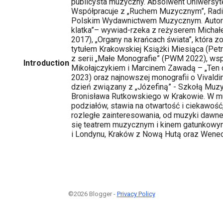
publicysta muzyczny. Absolwent Uniwersyte
Współpracuje z „Ruchem Muzycznym”, Radi
Polskim Wydawnictwem Muzycznym. Autor k
klatka”– wywiad-rzeka z reżyserem Mich
2017), „Organy na krańcach świata”, która 
tytułem Krakowskiej Książki Miesiąca (Pet
z serii „Małe Monografie” (PWM 2022), ws
Introduction
Mikołajczykiem i Marcinem Zawadą – „Ten 
2023) oraz najnowszej monografii o Vivald
dzień związany z „Józefiną” - Szkołą Muzycz
Bronisława Rutkowskiego w Krakowie. W mu
podziałów, stawia na otwartość i ciekawość,
rozległe zainteresowania, od muzyki dawnej
się teatrem muzycznym i kinem gatunkowym
i Londynu, Kraków z Nową Hutą oraz Wenec
©2026 Blogger -
Privacy Policy