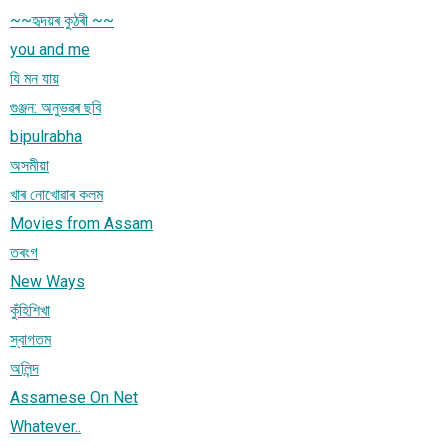
~~হৃদয়ৰ কুঠৰী ~~
you and me
যি মন যায়
গুঞ্জন: অনুভৱৰ ছবি
bipulrabha
অসমীয়া
খাৰ নোখোৱাৰ কলম
Movies from Assam
তৰংগ
New Ways
কুঁহিশিখা
স্বাগতম
অলিন্দ
Assamese On Net
Whatever..