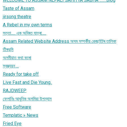
WELCOME TO ASSAM NEPALI SAHITYA SABHA ::::::::Blog
Taste of Assam
jirsong theatre
A Rebel in my own terms
সত্তা..... এক অবিৰত যাত্ৰা…..
Assam Related Website Address অসম সম্পৰ্কীয় ৱেবছাইটৰ তালিকা
তীৰভূমি
অসমীয়াত কথা বতৰা
স্বস্ত্যয়ন ...
Ready for take off
Live Fast and Die Young..
RAJDWEEP
ফেলানিঃ আধুনিক অসমিয়া উপন্যাস
Free Software
Templatic » News
Fried Eye