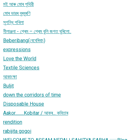
মই আৰু মোৰ পৃথিৱী
মোৰ ভাৱৰ বুৰবুৰণি
সুগন্ধি পখিলা
নীলাঞ্জনা - প্ৰেম – প্ৰেম বুলি জগত ঘুৰিলো..
Beberibang(বেবেৰিবাং)
expressions
Love the World
Textile Sciences
আকাংক্ষা
Buljit
down the corridors of time
Disposable House
Aakor.........Kobitar / আকৰ... কবিতাৰ
rendition
rabijita gogoi