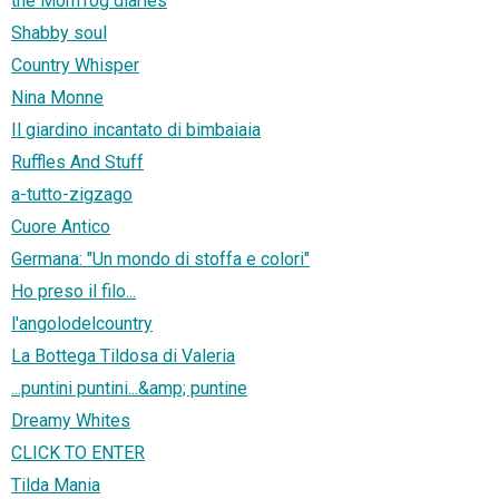
the MomTog diaries
Shabby soul
Country Whisper
Nina Monne
Il giardino incantato di bimbaiaia
Ruffles And Stuff
a-tutto-zigzago
Cuore Antico
Germana: "Un mondo di stoffa e colori"
Ho preso il filo...
l'angolodelcountry
La Bottega Tildosa di Valeria
...puntini puntini...&amp; puntine
Dreamy Whites
CLICK TO ENTER
Tilda Mania