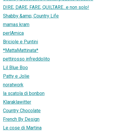
DIRE, DARE, FARE, QUILTARE...e non solo!
Shabby &amp; Country Life
mamas kram
perlAmica
Briciole e Puntini
*MattaMattinata*
pettirosso infreddolito
Lil Blue Boo
Patty e Jolie
noratwork
la scatola di bonbon
Klaraklawitter
Country Chocolate
French By Design
Le cose di Martina