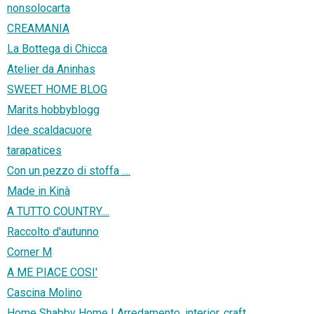
nonsolocarta
CREAMANIA
La Bottega di Chicca
Atelier da Aninhas
SWEET HOME BLOG
Marits hobbyblogg
Idee scaldacuore
tarapatices
Con un pezzo di stoffa ....
Made in Kinà
A TUTTO COUNTRY....
Raccolto d'autunno
Corner M
A ME PIACE COSI'
Cascina Molino
Home Shabby Home | Arredamento, interior, craft