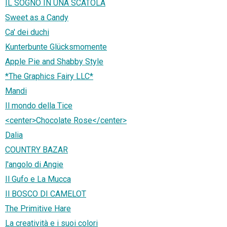
IL SOGNO IN UNA SCATOLA
Sweet as a Candy
Ca' dei duchi
Kunterbunte Glücksmomente
Apple Pie and Shabby Style
*The Graphics Fairy LLC*
Mandi
Il mondo della Tice
<center>Chocolate Rose</center>
Dalia
COUNTRY BAZAR
l'angolo di Angie
Il Gufo e La Mucca
Il BOSCO DI CAMELOT
The Primitive Hare
La creatività e i suoi colori