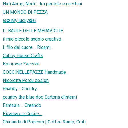
Nidi &amp; Nodi ... tra pentole e cucchiai
UN MONDO DI PEZZA
೫✿ My lucky✿೫
IL BAULE DELLE MERAVIGLIE
il mio piccolo angolo creativo
Il filo del cuore ....Ricami
Cubby House Crafts
Kolorowe Zacisze
COCCINELLEPAZZE Handmade
Nicoletta Porcu design
Shabby - Country
country the blue dog Sartoria d'interni
Fantasia ... Creando
Ricamare e Cucire....
Ghirlanda di Popcorn | Coffee &amp; Craft