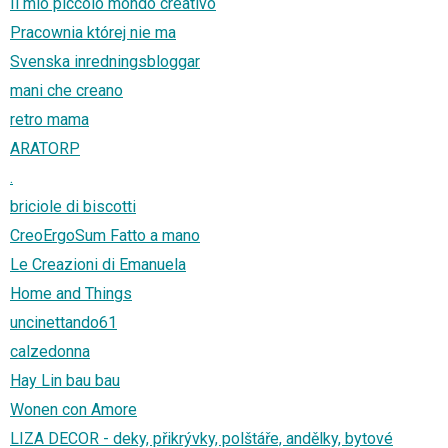
Il mio piccolo mondo creativo
Pracownia której nie ma
Svenska inredningsbloggar
mani che creano
retro mama
ARATORP
.
briciole di biscotti
CreoErgoSum Fatto a mano
Le Creazioni di Emanuela
Home and Things
uncinettando61
calzedonna
Hay Lin bau bau
Wonen con Amore
LIZA DECOR - deky, přikrývky, polštáře, andělky, bytové