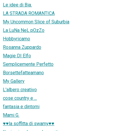
Le idee di Bia.
LA STRADA ROMANTICA
My Uncommon Slice of Suburbia
La LuNa NeL pOzZo
Hobbyricamo
Rosanna Zuppardo
Magie DI Elfo
Semplicemente Perfetto
Borsettefatteamano
My Gallery
L'albero creativo
cose country e ...
fantasia e dintorni
Mami G.
♥♥la soffitta di swamy♥♥