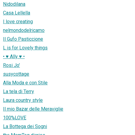
Nidodilana
Casa Lellella
I love creating
nelmondodelricamo
Il Gufo Pasticcione
L is for Lovely things
• ♥ Ally ♥ •
Rosi Jo'
susycottage
Alla Moda e con Stile
La tela di Terry
Laura country style
Il mio Bazar delle Meraviglie
100%LOVE
La Bottega dei Sogni