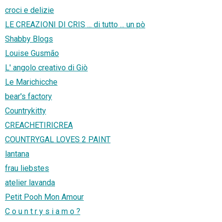
croci e delizie
LE CREAZIONI DI CRIS ... di tutto ... un pò
Shabby Blogs
Louise Gusmão
L' angolo creativo di Giò
Le Marichicche
bear's factory
Countrykitty
CREACHETIRICREA
COUNTRYGAL LOVES 2 PAINT
lantana
frau liebstes
atelier lavanda
Petit Pooh Mon Amour
C o u n t r y s i a m o ?