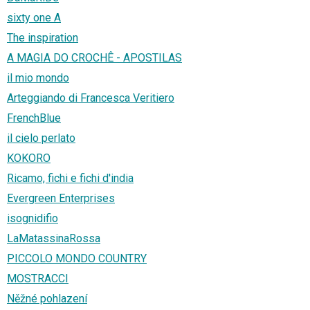
sixty one A
The inspiration
A MAGIA DO CROCHÊ - APOSTILAS
il mio mondo
Arteggiando di Francesca Veritiero
FrenchBlue
il cielo perlato
KOKORO
Ricamo, fichi e fichi d'india
Evergreen Enterprises
isognidifio
LaMatassinaRossa
PICCOLO MONDO COUNTRY
MOSTRACCI
Něžné pohlazení