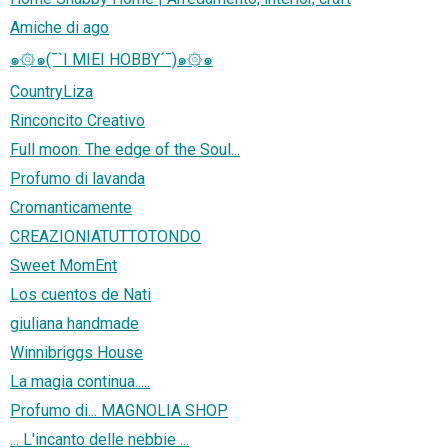
Amiche di ago
๑۞๑(¯`I MIEI HOBBY´¯)๑۞๑
CountryLiza
Rinconcito Creativo
Full moon. The edge of the Soul...
Profumo di lavanda
Cromanticamente
CREAZIONIATUTTOTONDO
Sweet MomEnt
Los cuentos de Nati
giuliana handmade
Winnibriggs House
La magia continua.....
Profumo di... MAGNOLIA SHOP
... L'incanto delle nebbie ...