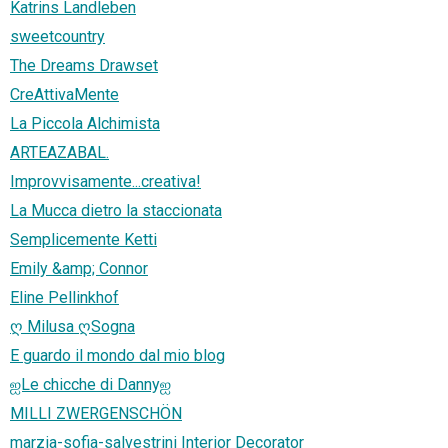
Katrins Landleben
sweetcountry
The Dreams Drawset
CreAttivaMente
La Piccola Alchimista
ARTEAZABAL.
Improvvisamente...creativa!
La Mucca dietro la staccionata
Semplicemente Ketti
Emily &amp; Connor
Eline Pellinkhof
ღ Milusa ღSogna
E guardo il mondo dal mio blog
ஐLe chicche di Dannyஐ
MILLI ZWERGENSCHÖN
marzia-sofia-salvestrini Interior Decorator