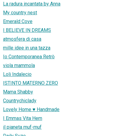
La radura incantata by Anna
My country nest
Emerald Cove
I BELIEVE IN DREAMS
atmosfera di casa
mille idee in una tazza
Io Contemporanea Retrò
viola mammola
Loli Indalecio
ISTINTO MATERNO ZERO
Mama Shabby
Countrychiclady
Lovely Home ♥ Handmade
I Emmas Vita Hem
il pianeta muf-muf
Daily Suze