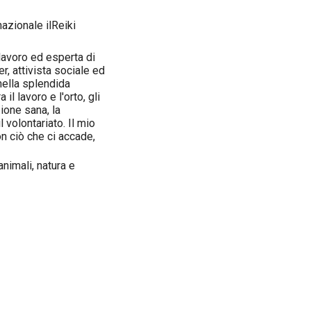
azionale ilReiki
avoro ed esperta di
, attivista sociale ed
nella splendida
l lavoro e l'orto, gli
zione sana, la
l volontariato. Il mio
on ciò che ci accade,
nimali, natura e