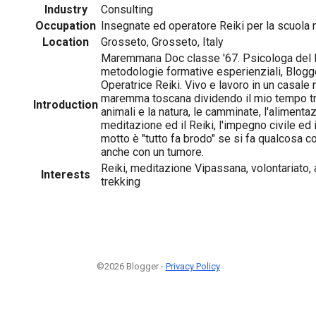
Industry
Consulting
Occupation
Insegnate ed operatore Reiki per la scuola n
Location
Grosseto, Grosseto, Italy
Maremmana Doc classe '67. Psicologa del l
metodologie formative esperienziali, Blogger
Operatrice Reiki. Vivo e lavoro in un casale 
maremma toscana dividendo il mio tempo tra i
Introduction
animali e la natura, le camminate, l'alimenta
meditazione ed il Reiki, l'impegno civile ed i
motto è "tutto fa brodo" se si fa qualcosa c
anche con un tumore.
Reiki, meditazione Vipassana, volontariato, a
Interests
trekking
©2026 Blogger -
Privacy Policy