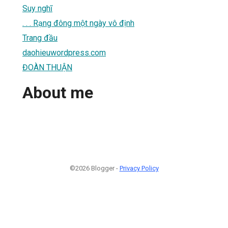
Suy nghĩ
. . . Rạng đông một ngày vô định
Trang đầu
daohieuwordpress.com
ĐOÀN THUẬN
About me
©2026 Blogger -
Privacy Policy