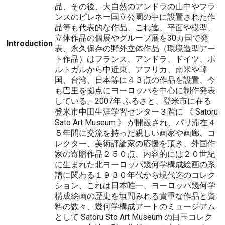
品、その後、大自然のアンドラの山中やフラ
ンスのピレネー国立公園の中に設置された作
品等も代表的な作品、これ迄、平面や模型、
立体作品の個展やグループ展を30カ国で発
Introduction
表、永久保存の野外立体作品（環境造型アー
ト作品）はフランス、アンドラ、ドイツ、ポ
ルトガルから中近東、アフリカ、南米や韓
国、台湾、日本等に４３点の作品を設置、今
も巴里を拠点にヨーロッパを中心に制作発表
している。2007年 ふるさと、登米市に在る
登米市中田生涯学習センター３階に 《 Satoru
Sato Art Museum 》 が開設され、パリ滞在４
５年間に交流を持った親しい画家や画廊、コ
レクター、美術評論家の応援を頂き、外国作
家の寄贈作品２５０点、内容的には２０世紀
に生まれた北ヨーロッパ幾何学構成絵画の系
譜に関わる１９３０年代から現代迄のコレク
ション、これは日本唯一、ヨーロッパ幾何学
構成絵画の歴史を垣間みれる貴重な作品と資
料の数々、幾何学構成アートのミュージアム
として Satoru Sto Art Museum の目玉コレク