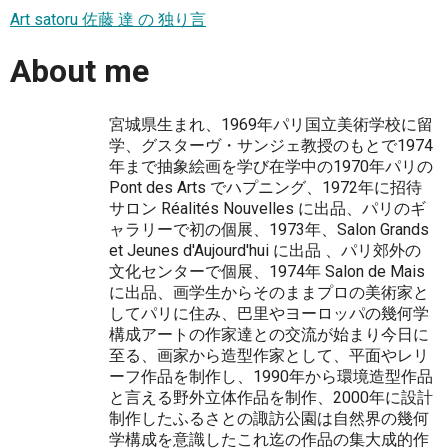
Art satoru 佐藤 達 の 独り言
About me
宮城県生まれ、1969年パリ国立美術学校に留
学、グスターヴ・サンジェ教授のもとで1974
年まで抽象絵画を学び在学中の1970年パリの
Pont des Arts でハプニング、1972年に招待
サロン Réalités Nouvelles に出品、パリのギ
ャラリーで初の個展、1973年、Salon Grands
et Jeunes d'Aujourd'hui に出品 、パリ郊外の
文化センターで個展、1974年 Salon de Mais
に出品、画学生からそのままプロの美術家と
してパリに住み、巴里やヨーロッパの幾何学
構成アートの作家達との交流が始まり今日に
至る、画家から造型作家として、平面やレリ
ーフ作品を制作し、1990年から環境造型作品
と言える野外立体作品を制作、2000年に設計
制作したふるさとの諏訪公園は自然界の幾何
学構成を意識したこれ迄の作品の集大成的作