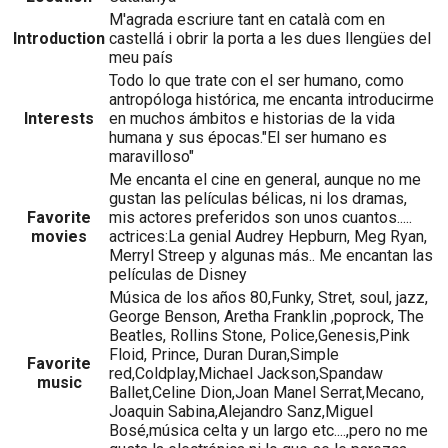
M'agrada escriure tant en català com en
Introduction
castellá i obrir la porta a les dues llengües del
meu país
Todo lo que trate con el ser humano, como
antropóloga histórica, me encanta introducirme
Interests
en muchos ámbitos e historias de la vida
humana y sus épocas."El ser humano es
maravilloso"
Me encanta el cine en general, aunque no me
gustan las películas bélicas, ni los dramas,
Favorite
mis actores preferidos son unos cuantos.....
movies
actrices:La genial Audrey Hepburn, Meg Ryan,
Merryl Streep y algunas más.. Me encantan las
películas de Disney
Música de los años 80,Funky, Stret, soul, jazz,
George Benson, Aretha Franklin ,poprock, The
Beatles, Rollins Stone, Police,Genesis,Pink
Floid, Prince, Duran Duran,Simple
Favorite
red,Coldplay,Michael Jackson,Spandaw
music
Ballet,Celine Dion,Joan Manel Serrat,Mecano,
Joaquin Sabina,Alejandro Sanz,Miguel
Bosé,música celta y un largo etc....,pero no me