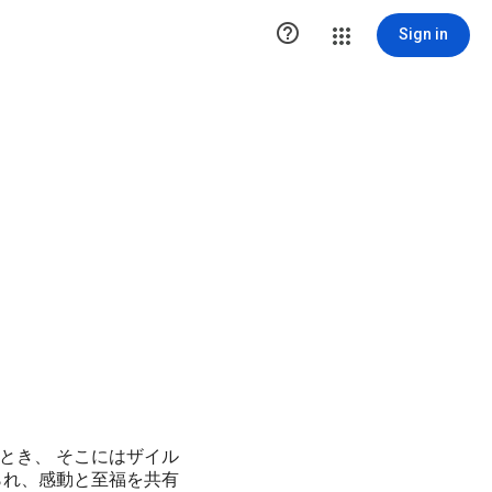

Sign in
とき、 そこにはザイル
られ、感動と至福を共有