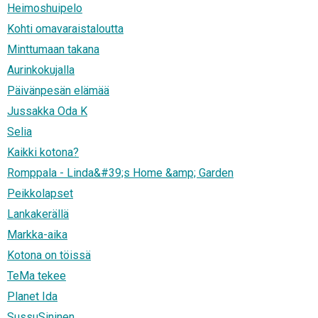
Heimoshuipelo
Kohti omavaraistaloutta
Minttumaan takana
Aurinkokujalla
Päivänpesän elämää
Jussakka Oda K
Selia
Kaikki kotona?
Romppala - Linda&#39;s Home &amp; Garden
Peikkolapset
Lankakerällä
Markka-aika
Kotona on töissä
TeMa tekee
Planet Ida
SussuSininen