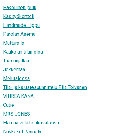
Pakollinen joulu
Käsityökortteli
Handmade Hippu
Parolan Asema
Mutturalla
Kaukolan tilan eloa
Tassunjälkiä
Jokkemaa
Melutalossa
Tila- ja kalustesuunnittelu Piia Toivanen
VIHREÄ KANA
Cutie
MRS JONES
Elämää villa honkasalossa
Nukkekoti Väinölä