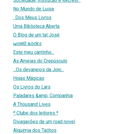
Sociedade, Instrução e Recreio .
No Mundo de Luisa
. Dos Meus Livros
Uma Biblioteca Aberta
O Blog de um tal José
ωσяł∂ вσσks
Este meu cantinho...
As Ameias do Crepúsculo
...Os devaneios da Jojo...
Hojas Mágicas
Os Livros do Lars
Paladares &amp; Companhia
A Thousand Lives
* Clube dos leitores *
Divagações de um road novel
Alquimia dos Tachos