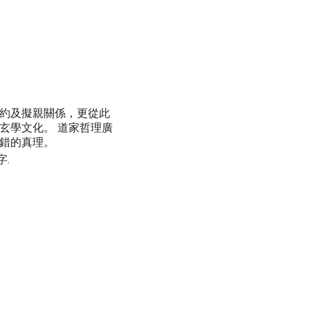
約及擬親關係，更從此
玄學文化。 道家哲理廣
錯的真理。
字.