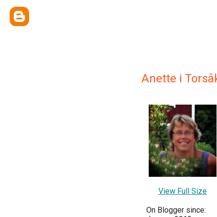
Anette i Torså
View Full Size
On Blogger since: