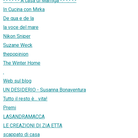
-:- -:- -:- A casa di Mamigà -:- -:- -:-
In Cucina con Mirka
De qua e de la
la voce del mare
Nikon Sniper
Suzane Weck
thepopinion
The Winter Home
.
Web sul blog
UN DESIDERIO - Susanna Bonaventura
Tutto il resto è... vita!
Premi
LASANDRAMACCA
LE CREAZIONI DI ZIA ETTA
scappato di casa