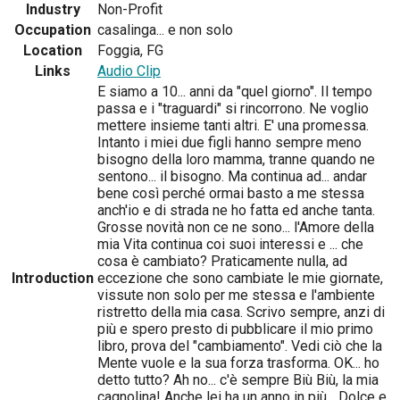
Industry
Non-Profit
Occupation
casalinga... e non solo
Location
Foggia, FG
Links
Audio Clip
E siamo a 10... anni da "quel giorno". Il tempo
passa e i "traguardi" si rincorrono. Ne voglio
mettere insieme tanti altri. E' una promessa.
Intanto i miei due figli hanno sempre meno
bisogno della loro mamma, tranne quando ne
sentono... il bisogno. Ma continua ad... andar
bene così perché ormai basto a me stessa
anch'io e di strada ne ho fatta ed anche tanta.
Grosse novità non ce ne sono... l'Amore della
mia Vita continua coi suoi interessi e ... che
cosa è cambiato? Praticamente nulla, ad
Introduction
eccezione che sono cambiate le mie giornate,
vissute non solo per me stessa e l'ambiente
ristretto della mia casa. Scrivo sempre, anzi di
più e spero presto di pubblicare il mio primo
libro, prova del "cambiamento". Vedi ciò che la
Mente vuole e la sua forza trasforma. OK... ho
detto tutto? Ah no... c'è sempre Biù Biù, la mia
cagnolina! Anche lei ha un anno in più... Dolce e