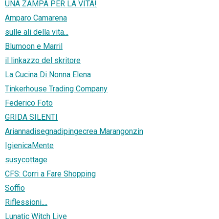
UNA ZAMPA PER LA VITA!
Amparo Camarena
sulle ali della vita...
Blumoon e Marril
il linkazzo del skritore
La Cucina Di Nonna Elena
Tinkerhouse Trading Company
Federico Foto
GRIDA SILENTI
Ariannadisegnadipingecrea Marangonzin
IgienicaMente
susycottage
CFS: Corri a Fare Shopping
Soffio
Riflessioni....
Lunatic Witch Live