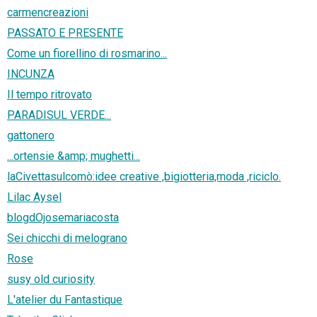
carmencreazioni
PASSATO E PRESENTE
Come un fiorellino di rosmarino...
INCUNZA
Il tempo ritrovato
PARADISUL VERDE...
gattonero
...ortensie &amp; mughetti...
laCivettasulcomò:idee creative ,bigiotteria,moda ,riciclo.
Lilac Aysel
blogdOjosemariacosta
Sei chicchi di melograno
Rose
susy old curiosity
L'atelier du Fantastique