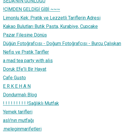
SEDA'NIN GÜNLÜĞÜ
!ÇİMDEN GELDİGİ GİBİ ~~~
Limonlu Kek: Pratik ve Lezzetli Tariflerin Adresi
Kakao Bulutları Butik Pasta, Kurabiye, Cupcake
Pazar Filesine Dönüş
Düğün Fotoğrafçısı - Doğum Fotoğrafçısı - Burcu Çalışkan
Nefis ve Pratik Tarifler
a mad tea party with alis
Doruk Efe'li Bir Hayat
Cafe Gusto
E R K E H A N
Dondurmalı Blog
! ! ! ! ! ! ! ! ! !Sağlıklı Mutfak
Yemek tarifleri
aslı'nın mutfağı
.meleginmarifetleri