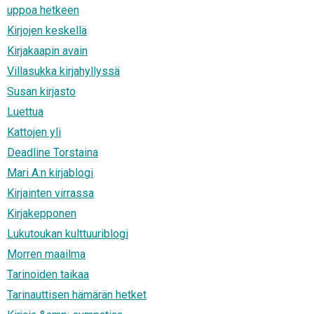
uppoa hetkeen
Kirjojen keskellä
Kirjakaapin avain
Villasukka kirjahyllyssä
Susan kirjasto
Luettua
Kattojen yli
Deadline Torstaina
Mari A:n kirjablogi
Kirjainten virrassa
Kirjakepponen
Lukutoukan kulttuuriblogi
Morren maailma
Tarinoiden taikaa
Tarinauttisen hämärän hetket