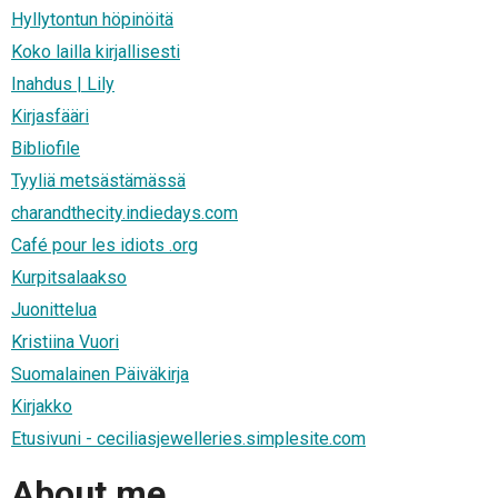
Hyllytontun höpinöitä
Koko lailla kirjallisesti
Inahdus | Lily
Kirjasfääri
Bibliofile
Tyyliä metsästämässä
charandthecity.indiedays.com
Café pour les idiots .org
Kurpitsalaakso
Juonittelua
Kristiina Vuori
Suomalainen Päiväkirja
Kirjakko
Etusivuni - ceciliasjewelleries.simplesite.com
About me