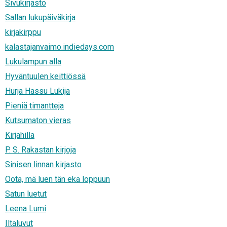
Sivukirjasto
Sallan lukupäiväkirja
kirjakirppu
kalastajanvaimo.indiedays.com
Lukulampun alla
Hyväntuulen keittiössä
Hurja Hassu Lukija
Pieniä timantteja
Kutsumaton vieras
Kirjahilla
P. S. Rakastan kirjoja
Sinisen linnan kirjasto
Oota, mä luen tän eka loppuun
Satun luetut
Leena Lumi
Iltaluvut