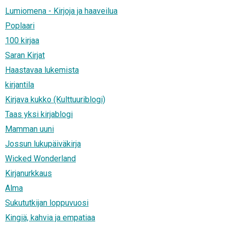
Lumiomena - Kirjoja ja haaveilua
Poplaari
100 kirjaa
Saran Kirjat
Haastavaa lukemista
kirjantila
Kirjava kukko (Kulttuuriblogi)
Taas yksi kirjablogi
Mamman uuni
Jossun lukupäiväkirja
Wicked Wonderland
Kirjanurkkaus
Alma
Sukututkijan loppuvuosi
Kingiä, kahvia ja empatiaa