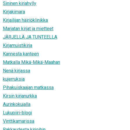
Sininen kirjahylly
Kirjakimara
Kirjailijan häiriöklinikka
Marjatan kirjat ja mietteet
JÄRJELLÄ JA TUNTEELLA
Kirjamuistikirja
Kannesta kanteen
Matkalla Mikä-Mikä-Maahan
Nenä kirjassa
kujerruksia
Pihakuiskaajan matkassa
Kirsin kirjanurkka
Aurinkokujalla
Lukupiiri-blogi
Vinttikamarissa
Rakkaudesta kirjoihin