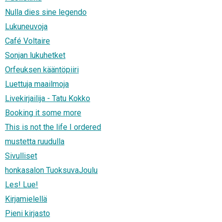
Nulla dies sine legendo
Lukuneuvoja
Café Voltaire
Sonjan lukuhetket
Orfeuksen kääntöpiiri
Luettuja maailmoja
Livekirjailija - Tatu Kokko
Booking it some more
This is not the life I ordered
mustetta ruudulla
Sivulliset
honkasalon TuoksuvaJoulu
Les! Lue!
Kirjamielellä
Pieni kirjasto