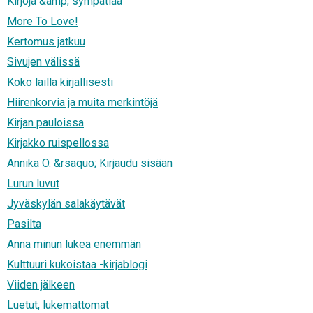
Kirjoja &amp; sympatiaa
More To Love!
Kertomus jatkuu
Sivujen välissä
Koko lailla kirjallisesti
Hiirenkorvia ja muita merkintöjä
Kirjan pauloissa
Kirjakko ruispellossa
Annika O. &rsaquo; Kirjaudu sisään
Lurun luvut
Jyväskylän salakäytävät
Pasilta
Anna minun lukea enemmän
Kulttuuri kukoistaa -kirjablogi
Viiden jälkeen
Luetut, lukemattomat