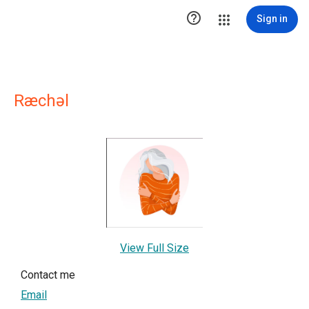

Sign in
Ræchəl
View Full Size
Contact me
Email