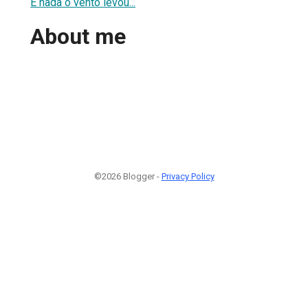
E nada o vento levou...
About me
©2026 Blogger -
Privacy Policy