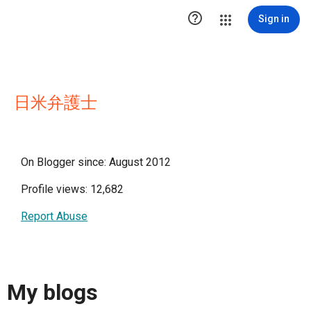

Sign in
日米弁護士
On Blogger since: August 2012
Profile views: 12,682
Report Abuse
My blogs