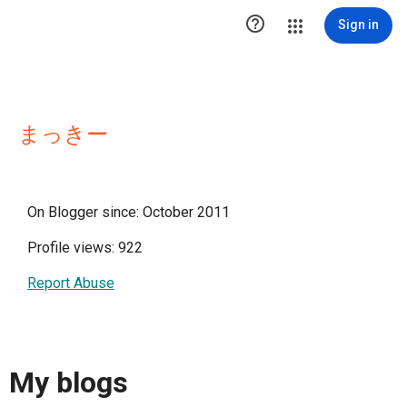

Sign in
まっきー
On Blogger since: October 2011
Profile views: 922
Report Abuse
My blogs