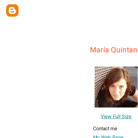
María Quintani
View Full Size
Contact me
My Web Page