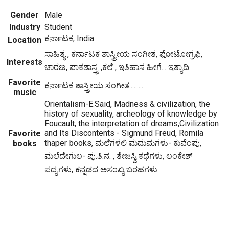
Gender
Male
Industry
Student
ಕರ್ನಾಟಕ, India
Location
ಸಾಹಿತ್ಯ , ಕರ್ನಾಟಕ ಶಾಸ್ತ್ರೀಯ ಸಂಗೀತ, ಫೋಟೋಗ್ರಫಿ,
Interests
ಚಾರಣ, ಪಾಕಶಾಸ್ತ್ರ ,ಕಲೆ , ಇತಿಹಾಸ ಹೀಗೆ... ಇತ್ಯಾದಿ
Favorite
ಕರ್ನಾಟಕ ಶಾಸ್ತ್ರೀಯ ಸಂಗೀತ.........
music
Orientalism-E.Said, Madness & civilization, the
history of sexuality, archeology of knowledge by
Foucault, the interpretation of dreams,Civilization
and Its Discontents - Sigmund Freud, Romila
Favorite
thaper books, ಮಲೆಗಳಲಿ ಮದುಮಗಳು- ಕುವೆಂಪು,
books
ಮಲೆದೇಗುಲ- ಪು.ತಿ.ನ. , ತೇಜಸ್ವಿ ಕಥೆಗಳು, ಲಂಕೇಶ್
ಪದ್ಯಗಳು, ಕನ್ನಡದ ಅಸಂಖ್ಯ ಬರಹಗಳು