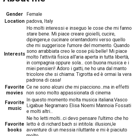
Gender
Female
Location
padova, Italy
Ho molti interessi e inseguo le cose che mi fanno
stare bene. Mi piace creare gioielli, cucire,
dipingere,e cucinare orientandomi verso quello
che mi suggerisce l'umore del momento. Quando
sono arrabbiata creo le cose più belle! Mi piace
Interests
molto l'attività fisica all'aria aperta in tutta libertà,
in compagnia oppure sola... con buona musica e i
miei pensieri! Adoro i gatti, ne ho una dal manto
tricolore che si chiama: Tigrotta ed è ormai la vera
padrona di casa!
Favorite
Ce ne sono alcuni che mi piacciono...ma in effetti
movies
non sono molto appassionata di cinema
In questo momento molta musica italiana:Vasco
Favorite
Ligabue Negramaro Elisa Noemi Mannoia Fossati
music
e molti altri...
Ne ho letti molti...ci devo pensare l'ultimo che ho
Favorite
letto è di richard bach si intitola: illusioni,le
books
avventure di un messia riluttante e mi è piaciuto
molto