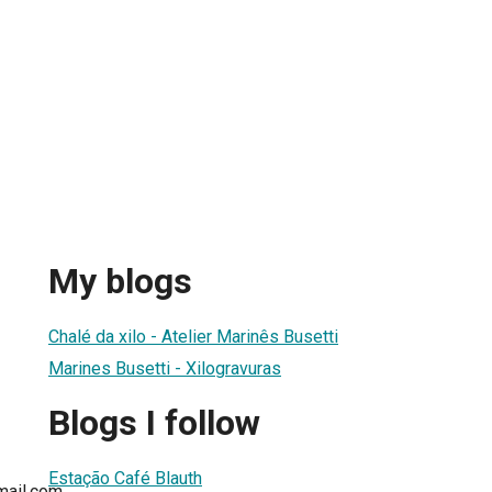
My blogs
Chalé da xilo - Atelier Marinês Busetti
Marines Busetti - Xilogravuras
Blogs I follow
Estação Café Blauth
mail.com