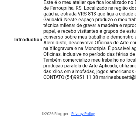
Este é o meu atelier que fica localizado no D
de Farroupilha, RS. Localizado na região do
gaúcha, estrada VRS 813 que liga a cidade d
Garibaldi. Neste espaço produzo o meu trab
técnica milenar de gravar a madeira e repr
papel, e recebo visitantes e grupos de es
converso sobre meu trabalho e demonstro a 
Introduction
Além disto, desenvolvo Oficinas de Arte c
na Xilogravura e na Monotipia. É possível a
Oficinas, inclusive no período das férias de
Também comercializo meu trabalho no loca
produção paralela de Arte Aplicada, utiliz
das xilos em almofadas, jogos americanos 
CONTATO:(54)9951 11 38 marinesbusetti@
©2026 Blogger -
Privacy Policy