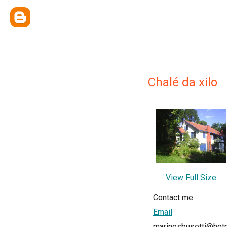
Chalé da xilo
View Full Size
Contact me
Email
marinesbusetti@hot