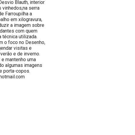
esvio Blauth, interior
s vinhedos,na serra
e Farroupilha a
alho em xilogravura,
oduzir a imagem sobre
tudantes com quem
técnica utilizada.
om o foco no Desenho,
gendar visitas e
 verão e de inverno.
l e mantenho uma
ando algumas imagens
e porta-copos.
hotmail.com