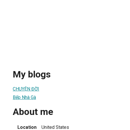
My blogs
CHUYỆN ĐỜI
Bếp Nhà Gà
About me
Location
United States