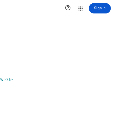

Sign in
owl</a>