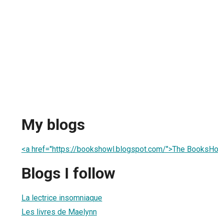
My blogs
<a href="https://bookshowl.blogspot.com/">The BooksH
Blogs I follow
La lectrice insomniaque
Les livres de Maelynn