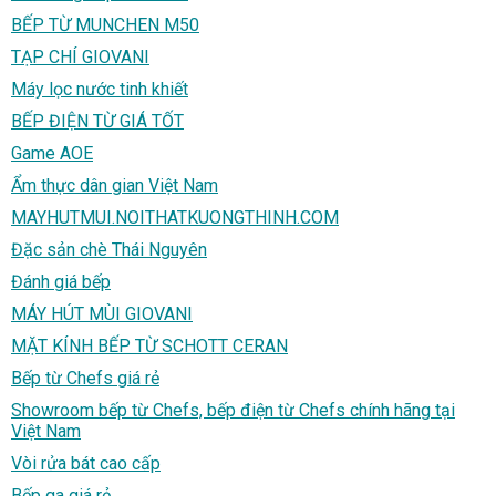
BẾP TỪ MUNCHEN M50
TẠP CHÍ GIOVANI
Máy lọc nước tinh khiết
BẾP ĐIỆN TỪ GIÁ TỐT
Game AOE
Ẩm thực dân gian Việt Nam
MAYHUTMUI.NOITHATKUONGTHINH.COM
Đặc sản chè Thái Nguyên
Đánh giá bếp
MÁY HÚT MÙI GIOVANI
MẶT KÍNH BẾP TỪ SCHOTT CERAN
Bếp từ Chefs giá rẻ
Showroom bếp từ Chefs, bếp điện từ Chefs chính hãng tại
Việt Nam
Vòi rửa bát cao cấp
Bếp ga giá rẻ