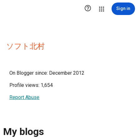

Sign in
ソフト北村
On Blogger since: December 2012
Profile views: 1,654
Report Abuse
My blogs