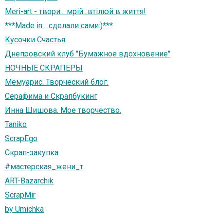
Meri-art - твори... мрій...втілюй в життя!
***Made in... сделали сами:)***
Кусочки Счастья
Днепровский клуб "Бумажное вдохновение"
НОЧНЫЕ СКРАПЕРЫ
Мемуарис. Творческий блог.
Серафима и Скрапбукинг
Инна Шишова. Мое творчество.
Taniko
ScrapEgo
Скрап-закупка
#мастерская_жени_т
ART-Bazarchik
ScrapMir
by Umichka