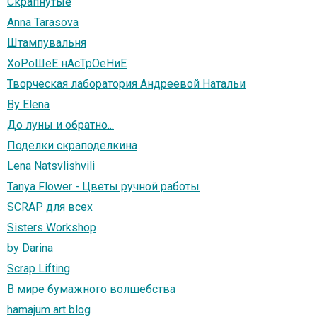
Скрапнутые
Anna Tarasova
Штампувальня
ХоРоШеЕ нАсТрОеНиЕ
Творческая лаборатория Андреевой Натальи
By Elena
До луны и обратно...
Поделки скраподелкина
Lena Natsvlishvili
Tanya Flower - Цветы ручной работы
SCRAP для всех
Sisters Workshop
by Darina
Scrap Lifting
В мире бумажного волшебства
hamajum art blog