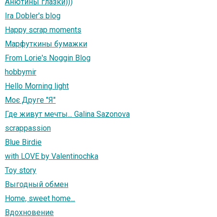
Анютины глазки)))
Ira Dobler's blog
Happy scrap moments
Марфуткины бумажки
From Lorie's Noggin Blog
hobbymir
Hello Morning light
Моє Друге "Я"
Где живут мечты... Galina Sazonova
scrappassion
Blue Birdie
with LOVE by Valentinochka
Toy story
Выгодный обмен
Home, sweet home...
Вдохновение