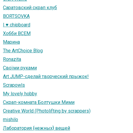
Саратовский скрап клуб
BORTSOVKA
I ♥ chipboard
Хобби ВСЕМ
Марина
The ArtChoice Blog
Ronazita
Своїми руками
Art JUMP-сделай творческий прыжок!
Scrapowls
My lovely hobby
Скрап-комната Болтушки Мими
Creative World (Photolifting by scrappers)
mishilo
Лаборатория {нежных} вещей