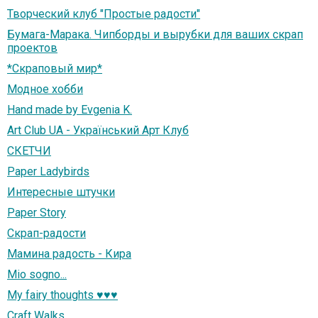
Творческий клуб "Простые радости"
Бумага-Марака. Чипборды и вырубки для ваших скрап
проектов
*Скраповый мир*
Модное хобби
Hand made by Evgenia K.
Art Club UA - Український Арт Клуб
СКЕТЧИ
Paper Ladybirds
Интересные штучки
Paper Story
Скрап-радости
Мамина радость - Кира
Mio sogno...
My fairy thoughts ♥♥♥
Craft Walks