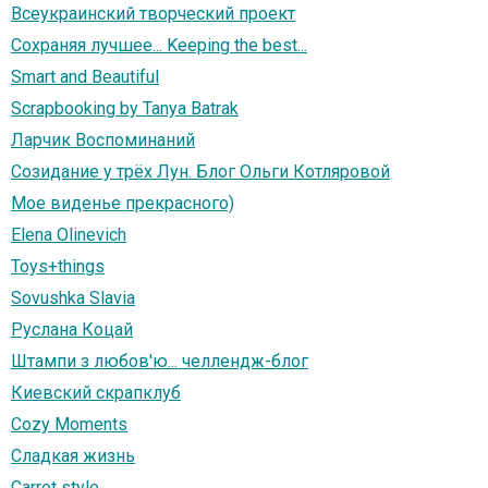
Всеукраинский творческий проект
Сохраняя лучшее... Keeping the best...
Smart and Beautiful
Scrapbooking by Tanya Batrak
Ларчик Воспоминаний
Созидание у трёх Лун. Блог Ольги Котляровой
Мое виденье прекрасного)
Elena Olinevich
Toys+things
Sovushka Slavia
Руслана Коцай
Штампи з любов'ю... челлендж-блог
Киевский скрапклуб
Cozy Moments
Сладкая жизнь
Carrot style