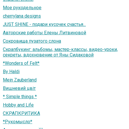
Мое рукодельное
cherrylana designs
JUST SHINE - подари кусочек счастья...
Авторские работы Елены Литвиновой
Сокровища пузатого слона
Скрапбукинг: альбомы, мастер-классы, видео-уроки,
секреты, вдохновение от Яны Сидаковой
*Wonders of Felt*
By Haldi
Mein Zauberland
Вишневий цвіт
* Simple things *
Hobby and Life
СКРАПКРИТИКА
*Рукомысло*