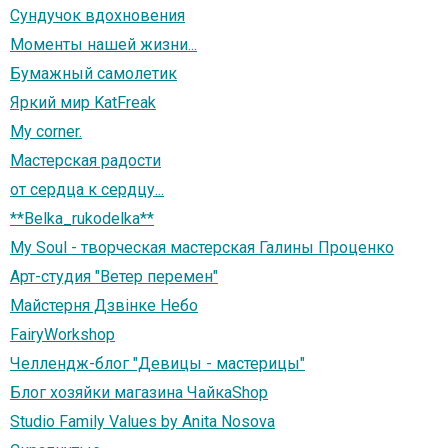
Сундучок вдохновения
Моменты нашей жизни...
Бумажный самолетик
Яркий мир KatFreak
My corner.
Мастерская радости
от сердца к сердцу...
**Belka_rukodelka**
My Soul - творческая мастерская Галины Проценко
Арт-студия "Ветер перемен"
Майстерня Дзвінке Небо
FairyWorkshop
Челлендж-блог "Девицы - мастерицы"
Блог хозяйки магазина ЧайкаShop
Studio Family Values by Anita Nosova