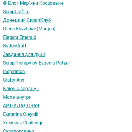
© Блог Мар"яни Косаревич
ScrapCraft.ru
Донецкий СкрапКлуб
Olena Khyzhniak(Morgun)
Elegant Emerald
ButtonCraft
Завдання для душі
ScrapTherapy by Evgenia Petzer
Inspiration
Crafty Ann
Ключ к сердцу...
Море внутри
АРТ-КЛАДОВАЯ
Ekaterina Oleynik
Хомячок Challenge
Скрапоголики