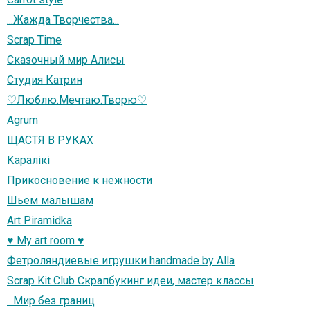
...Жажда Творчества...
Scrap Тime
Сказочный мир Алисы
Студия Катрин
♡Люблю.Мечтаю.Творю♡
Agrum
ЩАСТЯ В РУКАХ
Каралiкi
Прикосновение к нежности
Шьем малышам
Art Piramidka
♥ My art room ♥
Фетроляндиевые игрушки handmade by Alla
Scrap Kit Club Скрапбукинг идеи, мастер классы
...Мир без границ