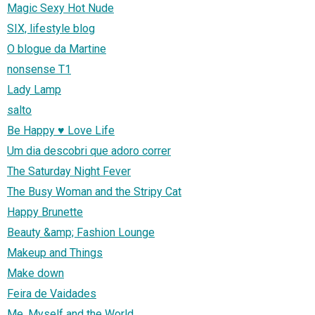
Magic Sexy Hot Nude
SIX, lifestyle blog
O blogue da Martine
nonsense T1
Lady Lamp
salto
Be Happy ♥ Love Life
Um dia descobri que adoro correr
The Saturday Night Fever
The Busy Woman and the Stripy Cat
Happy Brunette
Beauty &amp; Fashion Lounge
Makeup and Things
Make down
Feira de Vaidades
Me, Myself and the World