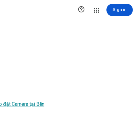

Sign in
p đặt Camera tại Bến