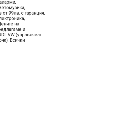
оаларми,
автомузика,
 от 99лв. с гаранция,
електроника,
Цените на
предлагаме и
DI, VW (управляват
ча). Всички
!