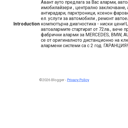
Авант ауто предлага за Вас аларми, авт
имобилайзери , централно заключване, 
антирадари, парктроници, ксенон фарове
ел. услуги за автомобили , ремонт авто
Introduction
компютърна диагностика - ниски цени!
автоалармите стартират от 72лв., вече 
фабрични аларми за MERCEDES, BMW, AU
се от оригиналното дистанционно на клю
алармени системи са с 2 год. ГАРАНЦИЯ
©2026 Blogger -
Privacy Policy