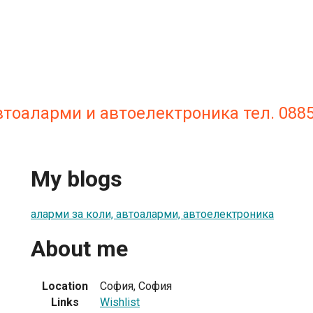
 автоаларми и автоелектроника тел. 088
My blogs
аларми за коли, автоаларми, автоелектроника
About me
Location
София, София
Links
Wishlist