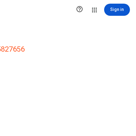

Sign in
5827656