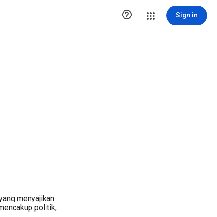

Sign in
 yang menyajikan
mencakup politik,