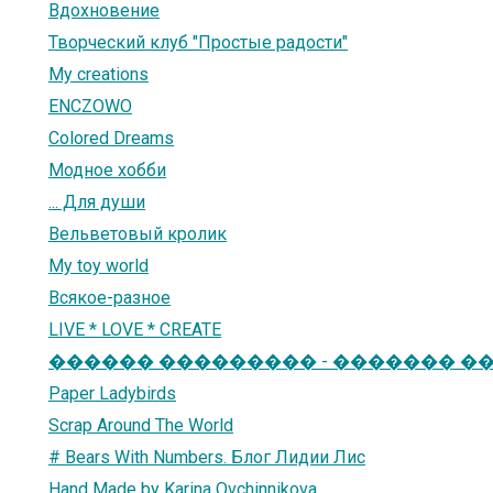
Вдохновение
Творческий клуб "Простые радости"
My creations
ENCZOWO
Colored Dreams
Модное хобби
... Для души
Вельветовый кролик
My toy world
Всякое-разное
LIVE * LOVE * CREATE
������ ��������� - ������� �
Paper Ladybirds
Scrap Around The World
# Bears With Numbers. Блог Лидии Лис
Hand Made by Karina Ovchinnikova