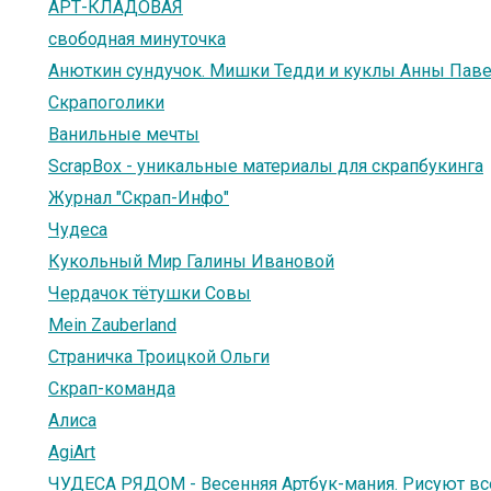
АРТ-КЛАДОВАЯ
свободная минуточка
Анюткин сундучок. Мишки Тедди и куклы Анны Пав
Скрапоголики
Ванильные мечты
ScrapBox - уникальные материалы для скрапбукинга
Журнал "Скрап-Инфо"
Чудеса
Кукольный Мир Галины Ивановой
Чердачок тётушки Совы
Mein Zauberland
Страничка Троицкой Ольги
Скрап-команда
Алиса
AgiArt
ЧУДЕСА РЯДОМ - Весенняя Артбук-мания. Рисуют вс