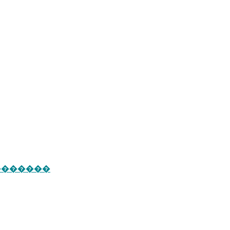
�������