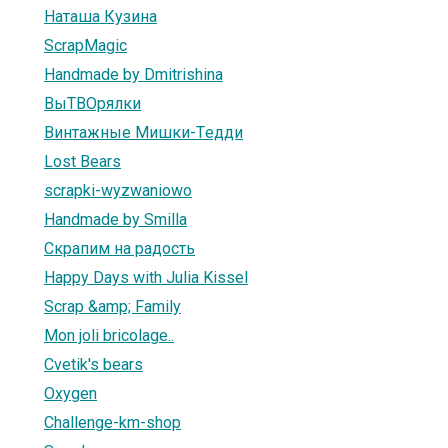
Наташа Кузина
ScrapMagic
Handmade by Dmitrishina
ВыТВОрялки
Винтажные Mишки-Tедди
Lost Bears
scrapki-wyzwaniowo
Handmade by Smilla
Скрапим на радость
Happy Days with Julia Kissel
Scrap &amp; Family
Mon joli bricolage..
Cvetik's bears
Oxygen
Challenge-km-shop