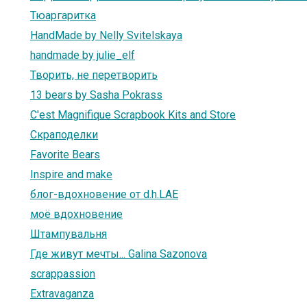
Тюаргаритка
HandMade by Nelly Svitelskaya
handmade by julie_elf
Творить, не перетворить
13 bears by Sasha Pokrass
C'est Magnifique Scrapbook Kits and Store
Скраподелки
Favorite Bears
Inspire and make
блог-вдохновение от d.h.LAE
моё вдохновение
Штампувальня
Где живут мечты... Galina Sazonova
scrappassion
Extravaganza