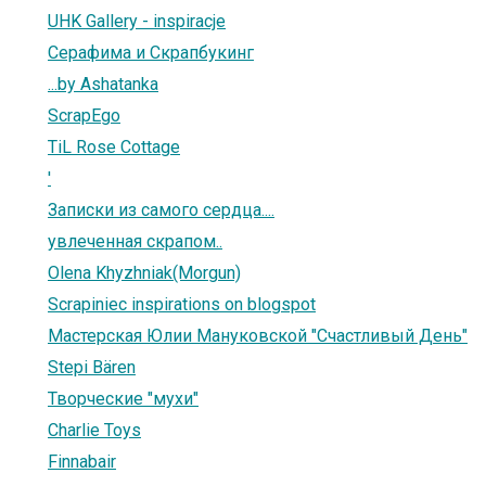
UHK Gallery - inspiracje
Серафима и Скрапбукинг
...by Ashatanka
ScrapEgo
TiL Rose Cottage
'
Записки из самого сердца....
увлеченная скрапом..
Olena Khyzhniak(Morgun)
Scrapiniec inspirations on blogspot
Мастерская Юлии Мануковской "Счастливый День"
Stepi Bären
Творческие "мухи"
Charlie Toys
Finnabair