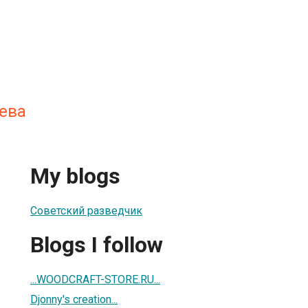
ева
My blogs
Советский разведчик
Blogs I follow
...WOODCRAFT-STORE.RU...
Djonny's creation...