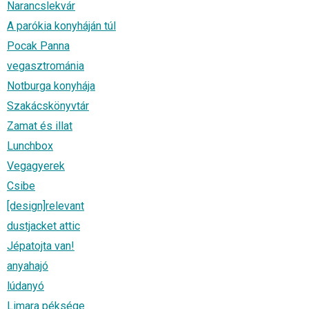
Narancslekvár
A parókia konyháján túl
Pocak Panna
vegasztrománia
Notburga konyhája
Szakácskönyvtár
Zamat és illat
Lunchbox
Vegagyerek
Csibe
[design]relevant
dustjacket attic
Jépatojta van!
anyahajó
lúdanyó
Limara péksége