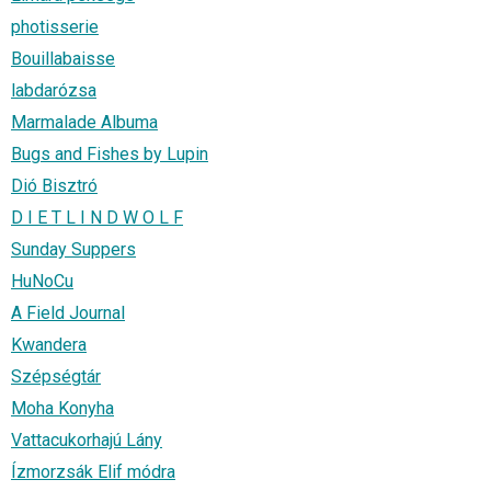
photisserie
Bouillabaisse
labdarózsa
Marmalade Albuma
Bugs and Fishes by Lupin
Dió Bisztró
D I E T L I N D W O L F
Sunday Suppers
HuNoCu
A Field Journal
Kwandera
Szépségtár
Moha Konyha
Vattacukorhajú Lány
Ízmorzsák Elif módra