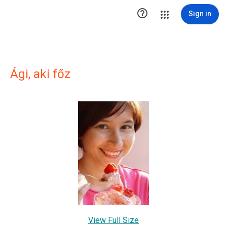

Sign in
Ági, aki főz
View Full Size