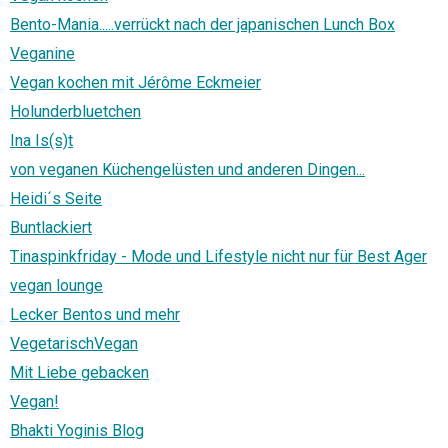
Bento-Mania.....verrückt nach der japanischen Lunch Box
Veganine
Vegan kochen mit Jérôme Eckmeier
Holunderbluetchen
Ina Is(s)t
von veganen Küchengelüsten und anderen Dingen...
Heidi´s Seite
Buntlackiert
Tinaspinkfriday - Mode und Lifestyle nicht nur für Best Ager
vegan lounge
Lecker Bentos und mehr
VegetarischVegan
Mit Liebe gebacken
Vegan!
Bhakti Yoginis Blog