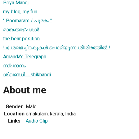
Priya Manoj
my blog, my fun
" Poomaram / പൂമരം "
മായക്കാഴ്ചകള്‍
the bear position
! »¦ ശലഭച്ചിറകുകൾ പൊഴിയുന്ന ശിശിരത്തിൽ !
Amanda's Telegraph
സ്പന്ദനം
ശിഖണ്ഡി==shikhandi
About me
Gender
Male
Location
ernakulam, kerala, India
Links
Audio Clip