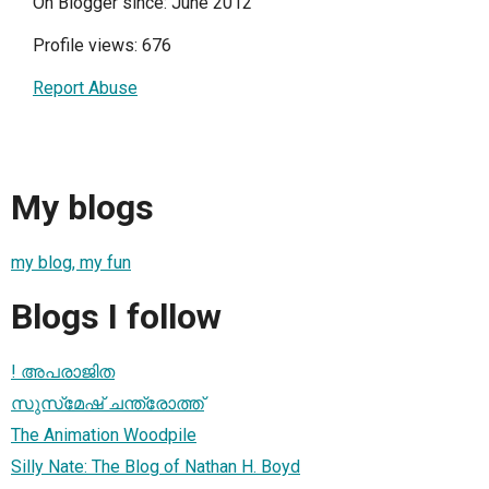
On Blogger since: June 2012
Profile views: 676
Report Abuse
My blogs
my blog, my fun
Blogs I follow
! അപരാജിത
സുസ്‌മേഷ്‌ ചന്ത്രോത്ത്‌
The Animation Woodpile
Silly Nate: The Blog of Nathan H. Boyd