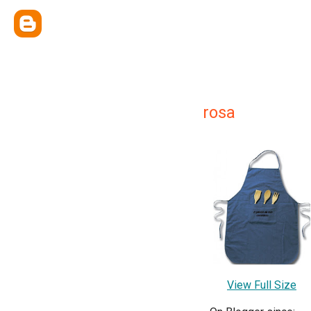
rosa
View Full Size