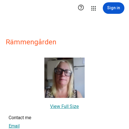

Sign in
Rämmengården
View Full Size
Contact me
Email