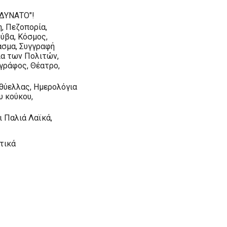
ΔΥΝΑΤΟ"!
η, Πεζοπορία,
ούβα, Κόσμος,
ασμα, Συγγραφή
ία των Πολιτών,
ογράφος, Θέατρο,
ς θύελλας, Ημερολόγια
υ κούκου,
ι Παλιά Λαϊκά,
ωτικά