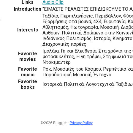
Links
Audio Clip
Introduction
"ΕΙΜΑΣΤΕ ΡΕΑΛΙΣΤΕΣ ΕΠΙΔΙΩΚΟΥΜΕ ΤΟ Α
Ταξίδια, Περιπλανήσεις, Περιβάλλον, Φύσ
9
Εξορμήσεις στα βουνά, 4Χ4, Ευρυτανία, Κ
Αθλητισμός, Φωτογραφία, Μουσική, Διάβ
Interests
Άρθρων, Πολιτική, Δρώμενα στην Κοινων
Ινδιάνικος Πολιτισμός, Ιστορία, Κινηματ
Διαχρονικές παρέες
Ιμαλάια, Γη και Ελευθερία, Στα χρόνια τη
Favorite
μοτοσυκλέτας, Η γη τρέμει, Στη φωλιά το
movies
Ντοκιμαντέρ
Favorite
Ροκ, Μουσικές του Κόσμου, Ρεμπέτικα κα
music
Παραδοσιακή Μουσική, Έντεχνα
Favorite
Ιστορικά, Πολιτικά, Λογοτεχνικά, Ταξιδι
books
©2026 Blogger -
Privacy Policy