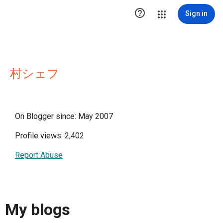

Sign in
村シェフ
On Blogger since: May 2007
Profile views: 2,402
Report Abuse
My blogs