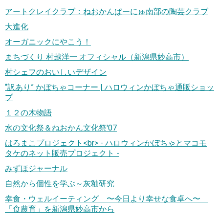
アートクレイクラブ：ねおかんぱーにゅ南部の陶芸クラブ
大進化
オーガニックにやこう！
まちづくり 村越洋一 オフィシャル（新潟県妙高市）
村シェフのおいしいデザイン
“訳あり” かぼちゃコーナー | ハロウィンかぼちゃ通販ショッ
プ
１２の木物語
水の文化祭＆ねおかん文化祭'07
はろまこプロジェクト<br> - ハロウィンかぼちゃとマコモ
タケのネット販売プロジェクト -
みずほジャーナル
自然から個性を学ぶ～灰釉研究
幸食・ウェルイーティング 〜今日より幸せな食卓へ〜
「食農育」を新潟県妙高市から