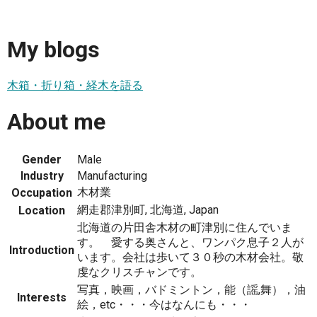
My blogs
木箱・折り箱・経木を語る
About me
Gender
Male
Industry
Manufacturing
木材業
Occupation
網走郡津別町, 北海道, Japan
Location
北海道の片田舎木材の町津別に住んでいま
す。 愛する奥さんと、ワンパク息子２人が
Introduction
います。会社は歩いて３０秒の木材会社。敬
虔なクリスチャンです。
写真，映画，バドミントン，能（謡,舞），油
Interests
絵，etc・・・今はなんにも・・・