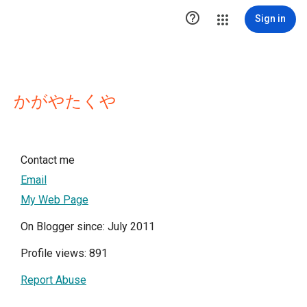

Sign in
かがやたくや
Contact me
Email
My Web Page
On Blogger since: July 2011
Profile views: 891
Report Abuse