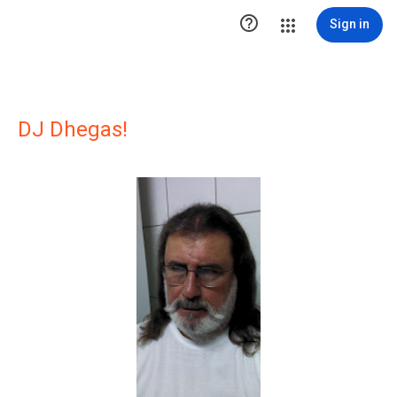

Sign in
DJ Dhegas!