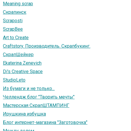
Meaning scrap
Скрапинск
Scraposti
ScrapBee
Art to Create
Craftstory. Производитель. Скрапбукинг.
СкрапШейкер
Ekaterina Zenevich
Di's Creative Space
StudioLeto
Из бумаги и не только...
Челлендж блог "Творить мечты"
Мастерская СкрапШТАМПИНГ
Ирушкина избушка
Блог интернет-магазина "Заготовочка"
Между делом