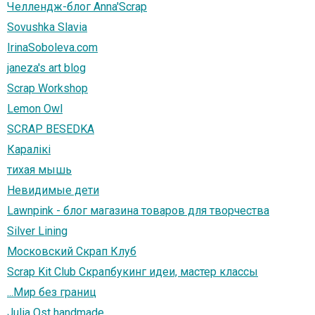
Челлендж-блог Anna'Scrap
Sovushka Slavia
IrinaSoboleva.com
janeza's art blog
Scrap Workshop
Lemon Owl
SCRAP BESEDKA
Каралiкi
тихая мышь
Невидимые дети
Lawnpink - блог магазина товаров для творчества
Silver Lining
Московский Скрап Клуб
Scrap Kit Club Скрапбукинг идеи, мастер классы
...Мир без границ
Julia Ost handmade