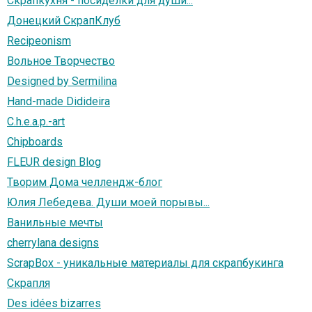
Скрапкухня - посиделки для души...
Донецкий СкрапКлуб
Recipeonism
Вольное Творчество
Designed by Sermilina
Hand-made Didideira
C.h.e.a.p.-art
Chipboards
FLEUR design Blog
Творим Дома челлендж-блог
Юлия Лебедева. Души моей порывы...
Ванильные мечты
cherrylana designs
ScrapBox - уникальные материалы для скрапбукинга
Скрапля
Des idées bizarres