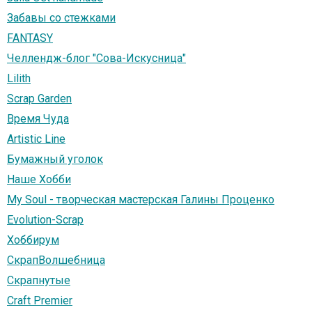
Забавы со стежками
FANTASY
Челлендж-блог "Сова-Искусница"
Lilith
Scrap Garden
Время Чуда
Artistic Line
Бумажный уголок
Наше Хобби
My Soul - творческая мастерская Галины Проценко
Evolution-Scrap
Хоббирум
СкрапВолшебница
Скрапнутые
Craft Premier