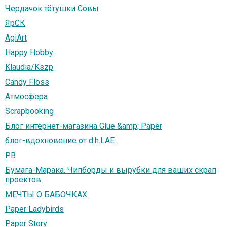
Чердачок тётушки Совы
ЯрСК
AgiArt
Happy Hobby
Klaudia/Kszp
Candy Floss
Атмосфера
Scrapbooking
Блог интернет-магазина Glue &amp; Paper
блог-вдохновение от d.h.LAE
PB
Бумага-Марака. Чипборды и вырубки для ваших скрап
проектов
МЕЧТЫ О БАБОЧКАХ
Paper Ladybirds
Paper Story