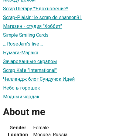
ScrapTherapy *Вдохновение*
Scrap-Plaisir : le scrap de shannon91
Магазин - студия "Хоббит"
Simple Smiling Cards
... RoseJam's live ...
Бумага-Марака
Зачарованные скрапом
Scrap Kafe "International"
Челлендж блог Сундучок Идей
Небо в горошек
Модный чердак
About me
Gender
Female
Location
Москва, Russia