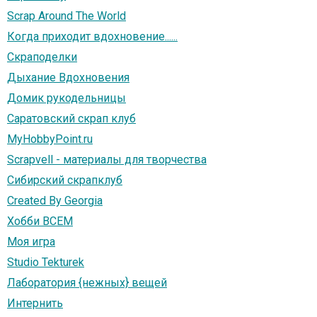
Scrap Around The World
Когда приходит вдохновение......
Скраподелки
Дыхание Вдохновения
Домик рукодельницы
Саратовский скрап клуб
MyHobbyPoint.ru
Scrapvell - материалы для творчества
Сибирский скрапклуб
Created By Georgia
Хобби ВСЕМ
Моя игра
Studio Tekturek
Лаборатория {нежных} вещей
Интернить