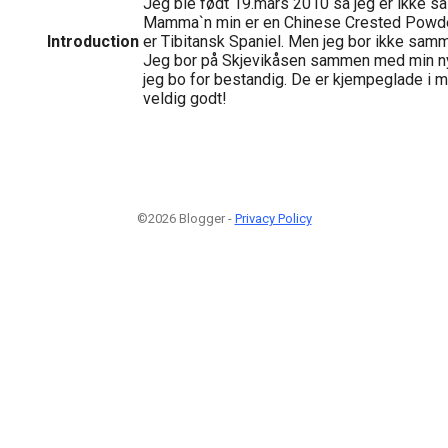
Jeg ble født 19.mars 2010 så jeg er ikke s
Mamma`n min er en Chinese Crested Powde
Introduction
er Tibitansk Spaniel. Men jeg bor ikke sa
Jeg bor på Skjevikåsen sammen med min nye
jeg bo for bestandig. De er kjempeglade i m
veldig godt!
©2026 Blogger -
Privacy Policy