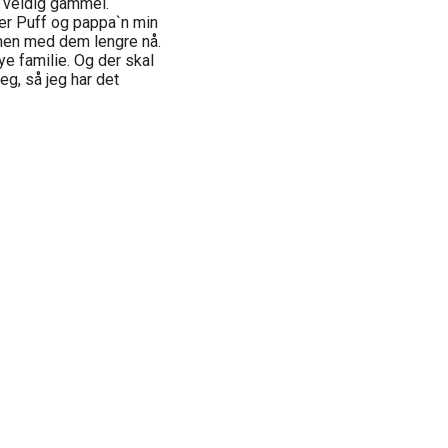
å veldig gammel.
r Puff og pappa`n min
mmen med dem lengre nå.
 familie. Og der skal
eg, så jeg har det