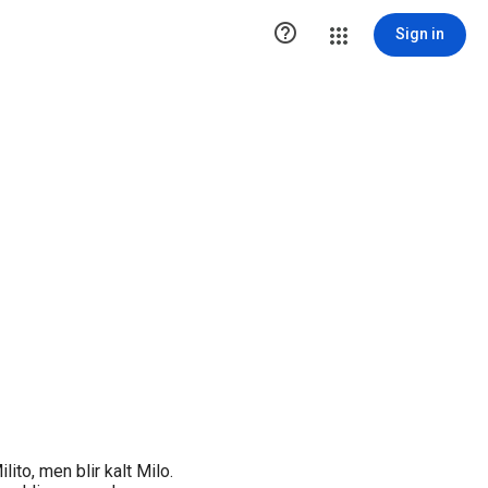

Sign in
ito, men blir kalt Milo.