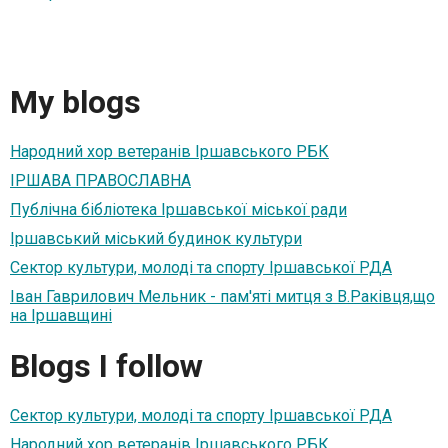
My blogs
Народний хор ветеранів Іршавського РБК
ІРШАВА ПРАВОСЛАВНА
Публічна бібліотека Іршавської міської ради
Іршавський міський будинок культури
Сектор культури, молоді та спорту Іршавської РДА
Іван Гаврилович Мельник - пам'яті митця з В.Раківця,що
на Іршавщині
Blogs I follow
Сектор культури, молоді та спорту Іршавської РДА
Народний хор ветеранів Іршавського РБК